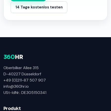
14 Tage kostenlos testen
360
HR
Oberbilker Allee 315
D-40227 Düsseldorf
+49 (0)211-87 507 907
info@360hr.io
USt-IdNr.: DE305150341
360HR Chat
×
Fragen zu Recruiting, ATS oder Demo? Schreiben
Sie uns direkt.
Produkt