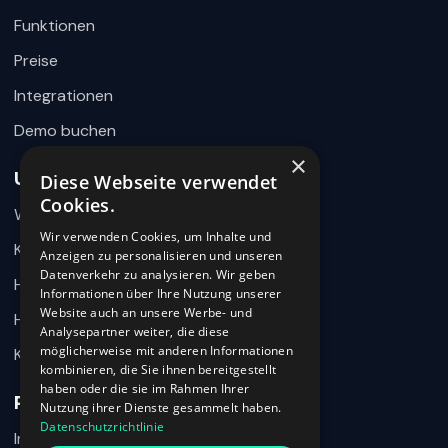
Bereit für Ihre Nachricht
Funktionen
Preise
Integrationen
Demo buchen
×
Unternehmen
Diese Webseite verwendet
Wie können wir helfen?
Cookies.
Warum 360HR
Schreiben Sie uns kurz Ihr Anliegen. 360HR meldet sich
hier im Chat zurück.
Wir verwenden Cookies, um Inhalte und
Kontakt
Anzeigen zu personalisieren und unseren
Datenverkehr zu analysieren. Wir geben
Hilfecenter
Informationen über Ihre Nutzung unserer
Website auch an unsere Werbe- und
HR-Wissen
Analysepartner weiter, die diese
möglicherweise mit anderen Informationen
Karriere
kombinieren, die Sie ihnen bereitgestellt
haben oder die sie im Rahmen Ihrer
Rechtliches
Nutzung ihrer Dienste gesammelt haben.
Datenschutzrichtlinie
Impressum