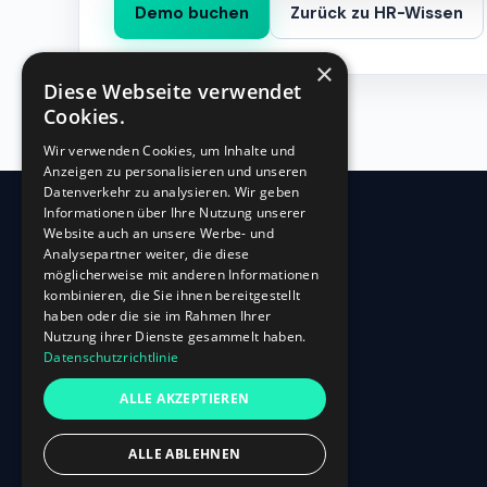
Demo buchen
Zurück zu HR-Wissen
×
Diese Webseite verwendet
Cookies.
Wir verwenden Cookies, um Inhalte und
Anzeigen zu personalisieren und unseren
Datenverkehr zu analysieren. Wir geben
Informationen über Ihre Nutzung unserer
Website auch an unsere Werbe- und
360
HR
Analysepartner weiter, die diese
möglicherweise mit anderen Informationen
kombinieren, die Sie ihnen bereitgestellt
Oberbilker Allee 315
haben oder die sie im Rahmen Ihrer
D-40227 Düsseldorf
Nutzung ihrer Dienste gesammelt haben.
Datenschutzrichtlinie
+49 (0)211-87 507 907
info@360hr.io
ALLE AKZEPTIEREN
USt-IdNr.: DE305150341
ALLE ABLEHNEN