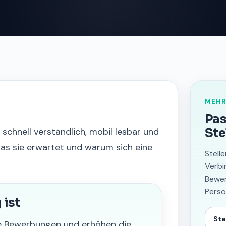
MEHR
Pas
chnell verständlich, mobil lesbar und
Ste
was sie erwartet und warum sich eine
Stell
Verbi
Bewer
Perso
ist
Ste
e Bewerbungen und erhöhen die