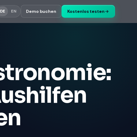
Demo buchen
Kostenlos testen
DE
EN
stronomie:
ushilfen
en