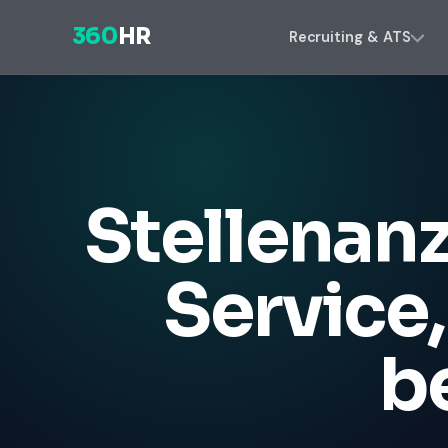
360
HR
Recruiting & ATS
Stellenan
Service
b