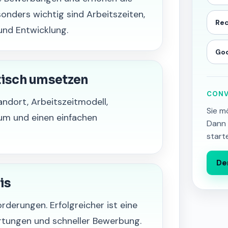
onders wichtig sind Arbeitszeiten,
Rec
und Entwicklung.
Goo
tisch umsetzen
CONV
andort, Arbeitszeitmodell,
Sie m
um und einen einfachen
Dann 
start
De
is
rderungen. Erfolgreicher ist eine
artungen und schneller Bewerbung.