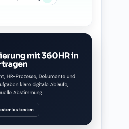
ierung mit 360HR in
rtragen
t, HR-Prozesse, Dokumente und
fgaben klare digitale Abläufe,
nuelle Abstimmung.
ostenlos testen