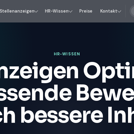
Stellenanzeigen
HR-Wissen
Preise
Kontakt
HR-WISSEN
nzeigen Opt
ssende Bew
h bessere In