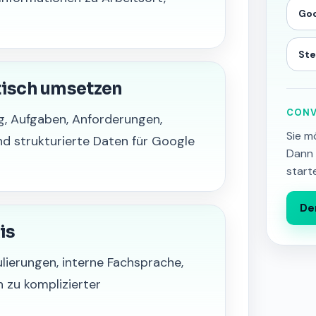
Goo
Ste
tisch umsetzen
CONV
g, Aufgaben, Anforderungen,
Sie m
d strukturierte Daten für Google
Dann 
start
De
is
lierungen, interne Fachsprache,
 zu komplizierter