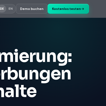
Demo buchen
Kostenlos testen
DE
EN
imierung:
erbungen
halte