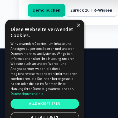
Demo buchen
Zurück zu HR-Wissen
×
Diese Webseite verwendet
Cookies.
Wir verwenden Cookies, um Inhalte und
Anzeigen zu personalisieren und unseren
Datenverkehr zu analysieren. Wir geben
Informationen über Ihre Nutzung unserer
Website auch an unsere Werbe- und
360
HR
Analysepartner weiter, die diese
möglicherweise mit anderen Informationen
kombinieren, die Sie ihnen bereitgestellt
Oberbilker Allee 315
haben oder die sie im Rahmen Ihrer
D-40227 Düsseldorf
Nutzung ihrer Dienste gesammelt haben.
Datenschutzrichtlinie
+49 (0)211-87 507 907
info@360hr.io
ALLE AKZEPTIEREN
USt-IdNr.: DE305150341
ALLE ABLEHNEN