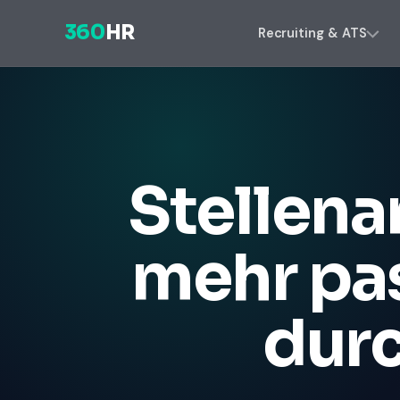
360
HR
Recruiting & ATS
Stellena
mehr pa
durc