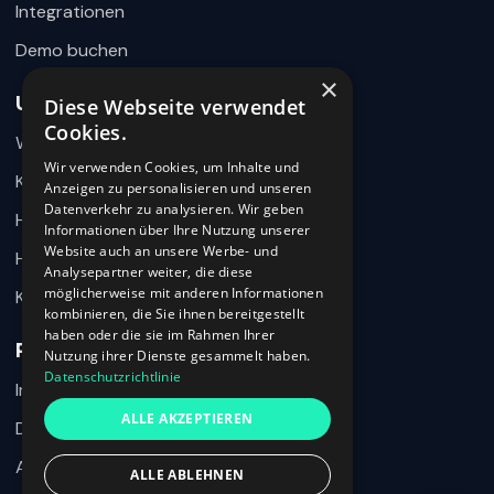
Integrationen
Demo buchen
×
Unternehmen
Diese Webseite verwendet
Wie können wir helfen?
Cookies.
Warum 360HR
Schreiben Sie uns kurz Ihr Anliegen. 360HR meldet sich
hier im Chat zurück.
Wir verwenden Cookies, um Inhalte und
Kontakt
Anzeigen zu personalisieren und unseren
Datenverkehr zu analysieren. Wir geben
Hilfecenter
Informationen über Ihre Nutzung unserer
Website auch an unsere Werbe- und
HR-Wissen
Analysepartner weiter, die diese
möglicherweise mit anderen Informationen
Karriere
kombinieren, die Sie ihnen bereitgestellt
haben oder die sie im Rahmen Ihrer
Rechtliches
Nutzung ihrer Dienste gesammelt haben.
Datenschutzrichtlinie
Impressum
Ich habe den Datenschutzhinweis verstanden und möchte meine
ALLE AKZEPTIEREN
Nachricht an 360HR übermitteln.
Datenschutz
AGB
ALLE ABLEHNEN
Chat beenden