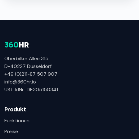
360
HR
Oberbilker Allee 315
D-40227 Düsseldorf
+49 (0)211-87 507 907
info@360hr.io
USt-IdNr.: DE305150341
360HR Chat
×
Fragen zu Recruiting, ATS oder Demo? Schreiben
Sie uns direkt.
Produkt
Bereit für Ihre Nachricht
Funktionen
Preise