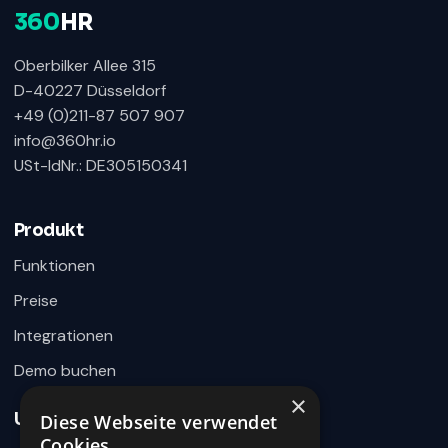
360
HR
Oberbilker Allee 315
D-40227 Düsseldorf
+49 (0)211-87 507 907
info@360hr.io
USt-IdNr.: DE305150341
360HR Chat
×
Fragen zu Recruiting, ATS oder Demo? Schreiben
Sie uns direkt.
Produkt
Bereit für Ihre Nachricht
Funktionen
Preise
Integrationen
Demo buchen
×
Unternehmen
Diese Webseite verwendet
Wie können wir helfen?
Cookies.