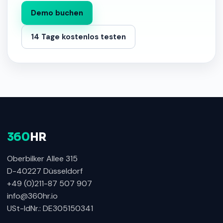
Demo buchen
14 Tage kostenlos testen
360
HR
Oberbilker Allee 315
D-40227 Düsseldorf
+49 (0)211-87 507 907
info@360hr.io
USt-IdNr.: DE305150341
360HR Chat