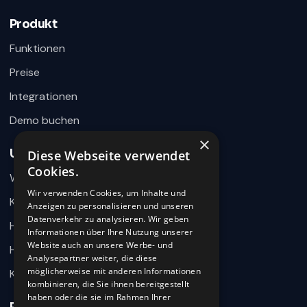
×
Fragen zu Recruiting, ATS oder Demo? Schreiben
Sie uns direkt.
Produkt
Bereit für Ihre Nachricht
Funktionen
Preise
Integrationen
Demo buchen
×
Unternehmen
Diese Webseite verwendet
Wie können wir helfen?
Cookies.
Warum 360HR
Schreiben Sie uns kurz Ihr Anliegen. 360HR meldet sich
hier im Chat zurück.
Wir verwenden Cookies, um Inhalte und
Kontakt
Anzeigen zu personalisieren und unseren
Datenverkehr zu analysieren. Wir geben
Hilfecenter
Informationen über Ihre Nutzung unserer
Website auch an unsere Werbe- und
HR-Wissen
Analysepartner weiter, die diese
möglicherweise mit anderen Informationen
Karriere
kombinieren, die Sie ihnen bereitgestellt
haben oder die sie im Rahmen Ihrer